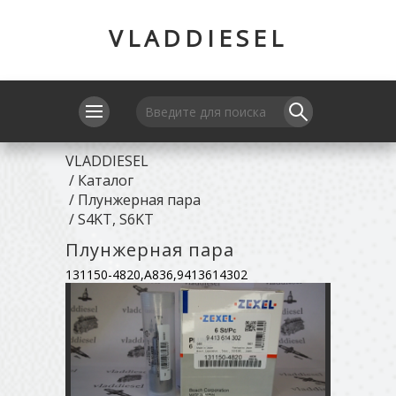
VLADDIESEL
VLADDIESEL
/
Каталог
/
Плунжерная пара
/
S4KT, S6KT
Плунжерная пара
131150-4820,A836,9413614302