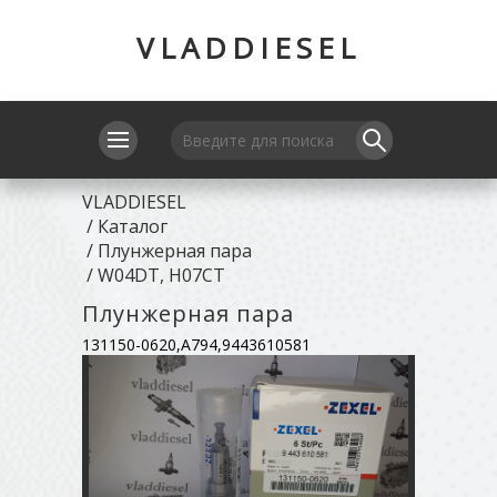
VLADDIESEL
VLADDIESEL
/
Каталог
/
Плунжерная пара
/
W04DT, H07CT
Плунжерная пара
131150-0620,A794,9443610581