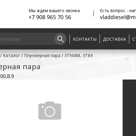
Мы ждем вашего звонка
Есть вопрос - на
+7 908 965 70 56
vladdiesel@ma
КОНТАКТЫ
ДОСТАВКА
С
/
Каталог
/
Плунжерная пара
/
3TNV88, 3T84
ерная пара
00,B.9