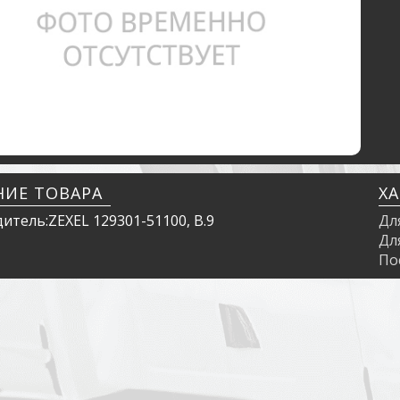
НИЕ ТОВАРА
Х
итель:ZEXEL 129301-51100, B.9
Дл
Дл
По