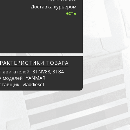
Доставка курьером
есть
АРАКТЕРИСТИКИ ТОВАРА
я двигателей:
3TNV88, 3T84
я моделей:
YANMAR
ставщик:
vladdiesel