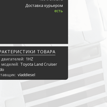
Доставка курьером
есть
РАКТЕРИСТИКИ ТОВАРА
 двигателей:
1HZ
 моделей:
Toyota Land Cruiser
do
ставщик:
vladdiesel