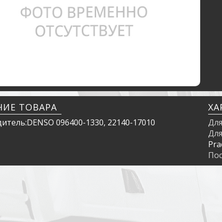
НИЕ ТОВАРА
ХА
итель:DENSO 096400-1330, 22140-17010
Для
Для
Pra
По