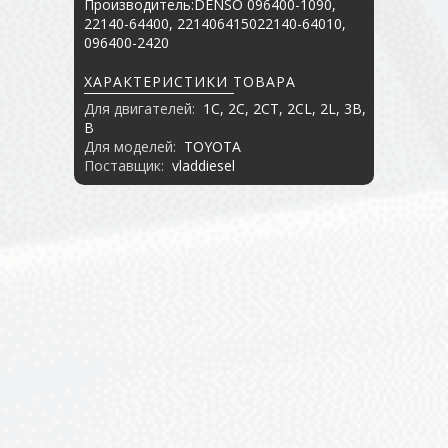
Производитель:DENSO 096400-1090,
22140-64400, 221406415022140-64010,
096400-2420
ХАРАКТЕРИСТИКИ ТОВАРА
Для двигателей:
1C, 2C, 2CT, 2CL, 2L, 3B,
B
Для моделей:
TOYOTA
Поставщик:
vladdiesel