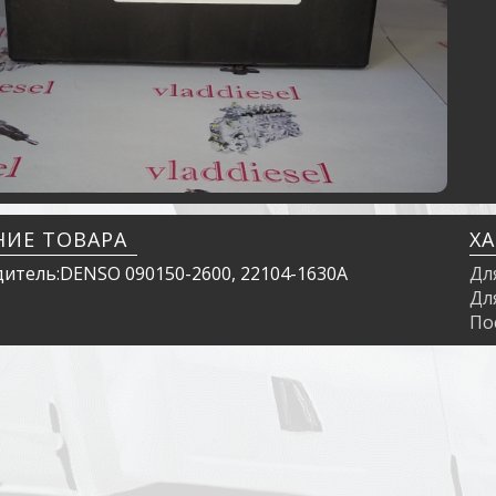
НИЕ ТОВАРА
Х
итель:DENSO 090150-2600, 22104-1630A
Дл
Дл
По