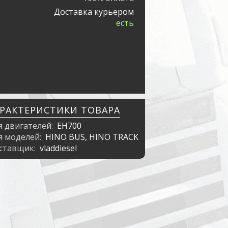
Доставка курьером
есть
АРАКТЕРИСТИКИ ТОВАРА
я двигателей:
EH700
я моделей:
HINO BUS, HINO TRACK
ставщик:
vladdiesel